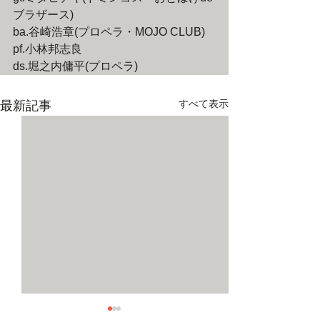
ブラザース)
ba.谷崎浩章(プロペラ・MOJO CLUB)
pf.小林邦志良
ds.堀之内傭平(プロペラ)
すべて表示
最新記事