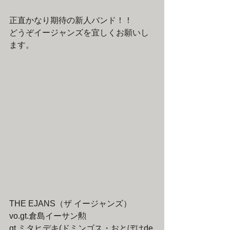
正直かなり期待の新人バンド！！
どうぞイージャンズを宜しくお願いし
ます。
THE EJANS（ザ イージャンズ）
vo.gt.倉島イーサン勲
gt.ミタヒデキ(ドミンゴス・おとぼけde